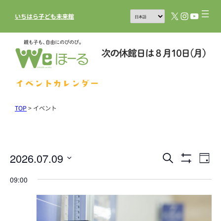
X
Instagram
YouTub
いちはら子ども未来館
イベントカレンダー
TOP
>
イベント
2026.07.09
イ
イ
検
Day
フ
索
ベ
ベ
日
ィ
09:00
ル
ン
付
ン
タ
を
ト
を
ト
表
選
ビ
示
を