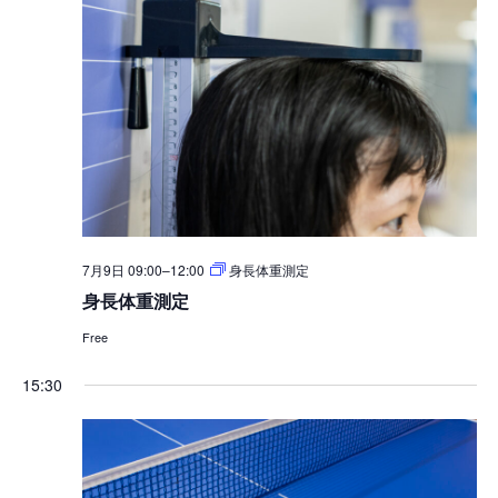
択
ュ
検
ー
索
ナ
し
ビ
て
ゲ
ナ
ー
シ
ビ
ョ
ゲ
ン
ー
7月9日 09:00
–
12:00
身長体重測定
身長体重測定
シ
ョ
Free
ン
15:30
を
表
示