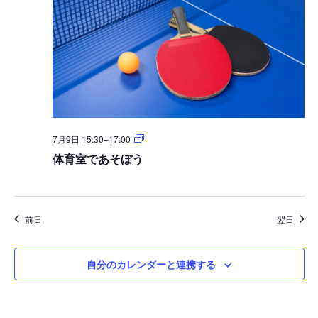
体
7月9日 15:30
–
17:00
育
体育室であそぼう
室
で
あ
そ
ぼ
う
前日
翌日
自分のカレンダーと連携する