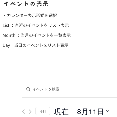
イベントの表示
・カレンダー表示形式を選択
List ：直近のイベントをリスト表示
Month ：当月のイベントを一覧表示
Day：当日のイベントをリスト表示
イ
キ
ー
ベ
ワ
ン
現在
 – 
8月11日
ー
今日
ド