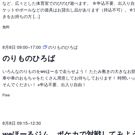
など、広々とした体育室でのびのび遊べます。 ☆申込不要、出入り
そ
ケットやボールなどの遊具はお貸出し品があります（持込不可）。☆
ぼ
きをお持ちの方 […]
う
無料
8月8日 09:00
–
17:00
のりものひろば
のりものひろば
いろんなのりものをweほーるで走らせよう！ たたみ敷きの大きなお
車や車のおもちゃをたくさん用意してお待ちしております！ 時間いっ
そんでください！ ※申込不要、出入り自由！
Free
8月8日 09:15
–
12:30
weほーるジム ポケカで対戦してみよ