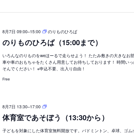
8月7日 09:00
–
15:00
のりものひろば
のりものひろば（15:00まで）
いろんなのりものをweほーるで走らせよう！ たたみ敷きの大きなお
車や車のおもちゃをたくさん用意してお待ちしております！ 時間いっ
そんでください！ ※申込不要、出入り自由！
Free
体
8月7日 13:30
–
17:00
育
体育室であそぼう（13:30から）
室
で
子どもを対象にした体育室無料開放です。バドミントン、卓球、ゴム
あ