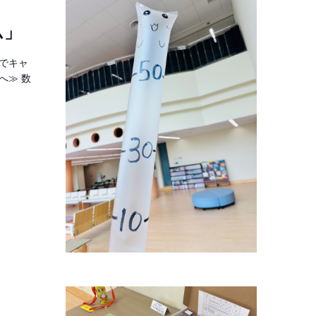
ム」
でキャ
へ≫ 数