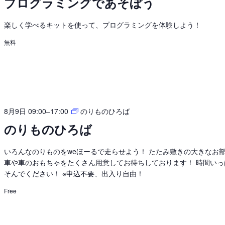
プログラミングであそぼう
グ
ラ
楽しく学べるキットを使って、プログラミングを体験しよう！
ミ
ン
無料
グ
で
あ
そ
ぼ
う
8月9日 09:00
–
17:00
のりものひろば
のりものひろば
いろんなのりものをweほーるで走らせよう！ たたみ敷きの大きなお
車や車のおもちゃをたくさん用意してお待ちしております！ 時間いっ
そんでください！ ※申込不要、出入り自由！
Free