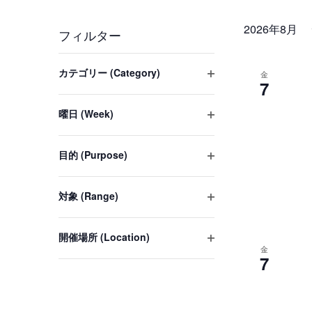
ト
日
を
付
2026年8月
を
フィルター
入
を
力
検
フ
選
カテゴリー (Category)
金
し
ォ
択
7
索
フ
て
ー
ィ
曜日 (Week)
く
し
ル
ム
フ
タ
だ
入
ィ
て
ー
さ
目的 (Purpose)
力
ル
を
フ
い。
タ
ナ
の
開
ィ
ー
キ
く
対象 (Range)
い
ル
ビ
を
フ
ー
タ
ず
開
ィ
ー
ワ
ゲ
く
れ
開催場所 (Location)
ル
を
金
フ
ー
か
タ
7
開
ー
ィ
ド
ー
を
く
ル
を
で
シ
変
タ
開
イ