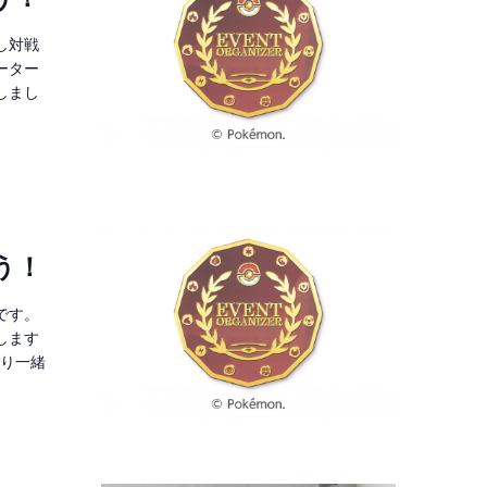
し対戦
ーター
しまし
う！
です。
します
びり一緒