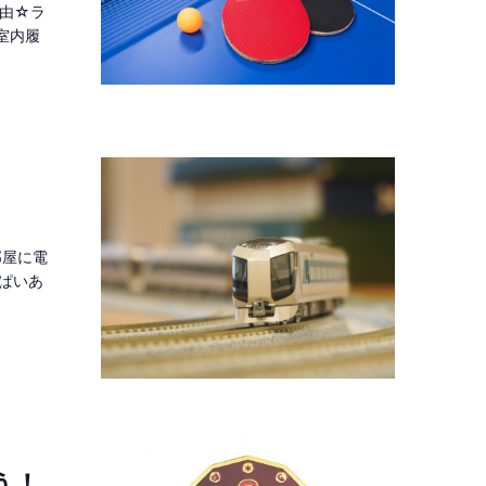
自由☆ラ
室内履
部屋に電
ぱいあ
う！