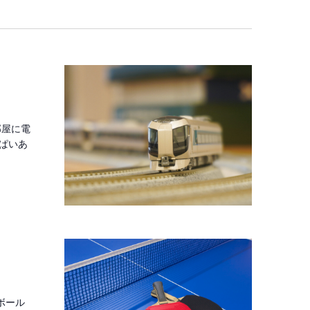
ビ
ュ
ー
ナ
ビ
部屋に電
ゲ
ぱいあ
ー
シ
ョ
ン
ボール