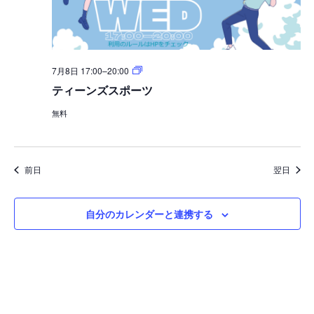
テ
7月8日 17:00
–
20:00
ィ
ティーンズスポーツ
ー
ン
無料
ズ
ス
ポ
ー
ツ
前日
翌日
自分のカレンダーと連携する