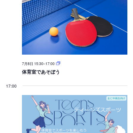
択
ュ
検
ー
索
ナ
し
ビ
て
ゲ
ナ
ー
シ
ビ
ョ
ゲ
体
7月8日 15:30
–
17:00
育
ン
ー
体育室であそぼう
室
で
シ
あ
17:00
そ
ョ
ぼ
う
ン
を
表
示