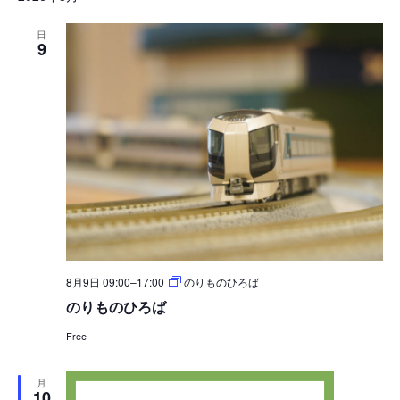
ル
ン
付
ン
タ
を
ト
を
ト
日
表
9
選
ビ
示
を
択
ュ
検
ー
索
ナ
し
ビ
て
ゲ
ナ
ー
シ
ビ
ョ
ゲ
ン
8月9日 09:00
–
17:00
のりものひろば
ー
のりものひろば
シ
Free
ョ
ン
月
を
10