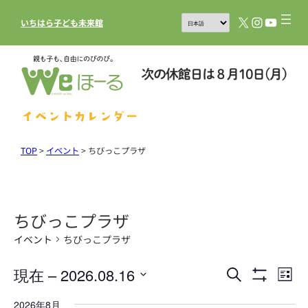
X
Instagram
YouTub
いちはら子ども未来館
イベントカレンダー
TOP
>
イベント
>
ちびっこプラザ
ちびっこプラザ
イベント
ちびっこプラザ
現在
 – 
2026.08.16
イ
イ
検
List
フ
索
ベ
ベ
日
ィ
2026年8月