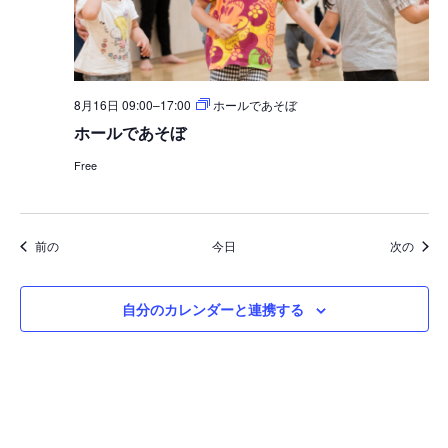
8月16日 09:00
–
17:00
ホールであそぼ
ホールであそぼ
Free
イベント
イベ
前の
今日
次の
自分のカレンダーと連携する