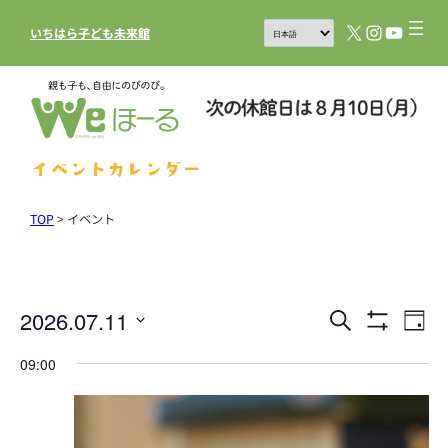
X
Instagram
YouTub
いちはら子ども未来館
イベントカレンダー
TOP
>
イベント
2026.07.11
イ
イ
検
Day
フ
索
ベ
ベ
日
ィ
09:00
ル
ン
付
ン
タ
を
ト
を
ト
表
選
ビ
示
を