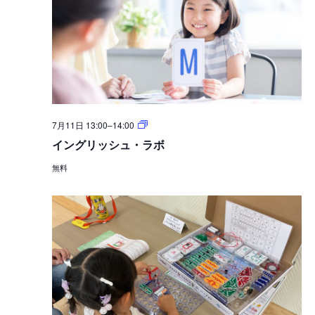
イ
7月11日 13:00
–
14:00
ン
イングリッシュ・ラボ
グ
リ
無料
ッ
シ
ュ・
ラ
ボ