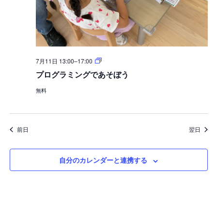
プ
7月11日 13:00
–
17:00
ロ
プログラミングであそぼう
グ
ラ
無料
ミ
ン
グ
で
あ
前日
翌日
そ
ぼ
う
自分のカレンダーと連携する