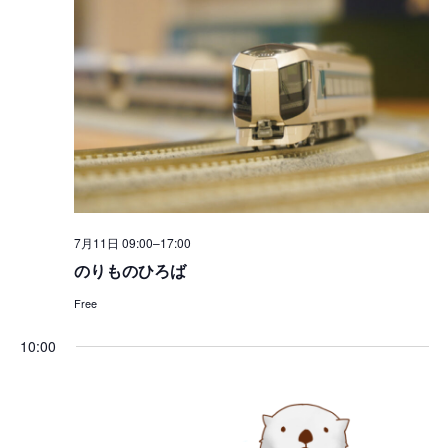
択
ュ
検
ー
索
ナ
し
ビ
て
ゲ
ナ
ー
シ
ビ
ョ
ゲ
ン
ー
7月11日 09:00
–
17:00
のりものひろば
シ
ョ
Free
ン
10:00
を
表
示