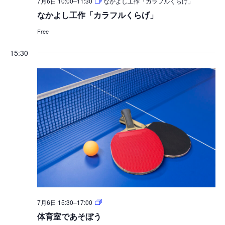
7月6日 10:00
–
11:30
なかよし工作「カラフルくらげ」
なかよし工作「カラフルくらげ」
Free
15:30
体
7月6日 15:30
–
17:00
育
体育室であそぼう
室