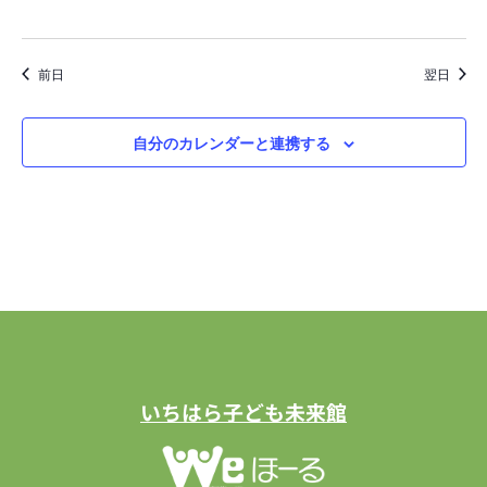
で
あ
そ
ぼ
う
前日
翌日
自分のカレンダーと連携する
いちはら子ども未来館