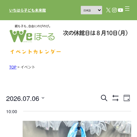
X
Instagram
YouTub
いちはら子ども未来館
イベントカレンダー
TOP
>
イベント
2026.07.06
イ
イ
検
Day
フ
索
ベ
ベ
日
ィ
10:00
ル
ン
付
ン
タ
を
ト
を
ト
表
選
ビ
示
を