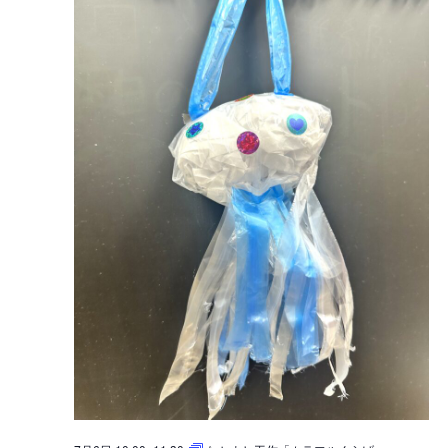
択
ュ
検
ー
索
ナ
し
ビ
て
ゲ
ナ
ー
シ
ビ
ョ
ゲ
ン
ー
シ
ョ
ン
を
表
示