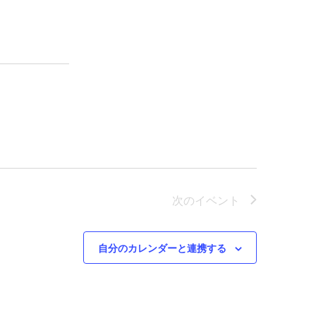
ト
ビ
ュ
ー
ナ
ビ
ゲ
ー
次の
イベント
シ
自分のカレンダーと連携する
ョ
ン