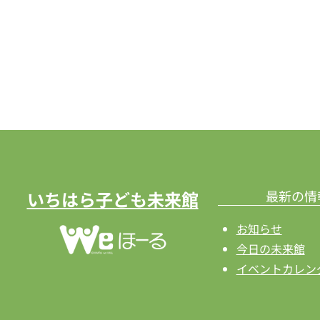
で
シ
イ
ョ
ベ
ン
ン
ト
を
を
検
表
索
示
し
ま
いちはら子ども未来館
最新の情
す。
お知らせ
今日の未来館
イベントカレン