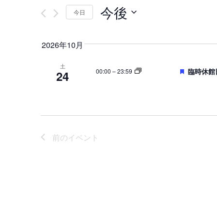
ン
今後
ー
今日
ド
ト
日
を
付
を
2026年10月
入
を
力
検
土
選
注
臨時休館
00:00
–
23:59
24
し
択
目
索
て
く
し
だ
て
さ
前の
イベント
い。
ナ
キ
ビ
ー
ワ
ゲ
ー
ー
ド