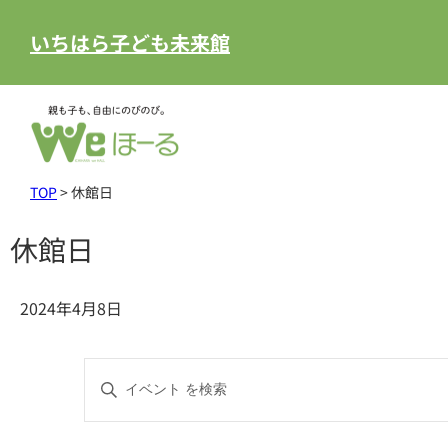
いちはら子ども未来館
TOP
>
休館日
休館日
2024年4月8日
イ
キ
ー
ベ
ワ