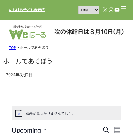
X
Instagram
YouTub
いちはら子ども未来館
TOP
>
ホールであそぼう
ホールであそぼう
2024年3月2日
結果が見つかりませんでした。
Upcoming
イ
イ
検
Summar