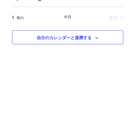
索
ベ
ベ
日
ン
付
ン
イベン
今日
次の
イベント
前の
を
ト
ト
選
ビ
を
択
自分のカレンダーと連携する
ュ
検
ー
索
ナ
し
ビ
て
ゲ
ナ
ー
シ
ビ
ョ
ゲ
ン
ー
シ
ョ