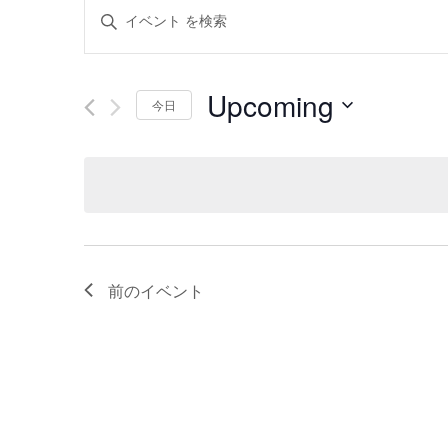
イ
キ
ー
ベ
ワ
ン
Upcoming
ー
今日
ド
ト
日
を
付
を
入
を
力
検
選
し
択
索
て
前の
イベント
く
し
だ
て
さ
い。
ナ
キ
ビ
ー