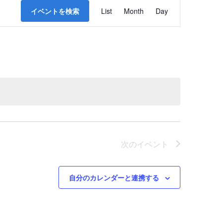
イ
イベントを検索
List
Month
Day
ベ
ン
ト
ビ
ュ
ー
ナ
ビ
次の
イベント
ゲ
自分のカレンダーと連携する
ー
シ
ョ