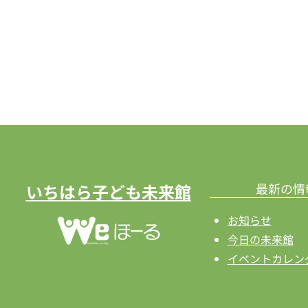
ワ
ゲ
ー
ー
ド
で
シ
イ
ョ
ベ
ン
ン
ト
を
を
検
表
いちはら子ども未来館
最新の情
索
示
お知らせ
し
今日の未来館
ま
イベントカレン
す。