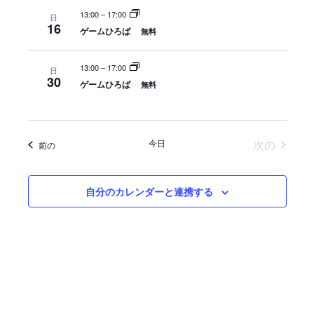
ュ
検
13:00
–
17:00
日
ー
16
ゲームひろば
索
無料
ナ
し
ビ
13:00
–
17:00
日
て
ゲ
30
ゲームひろば
無料
ナ
ー
シ
ビ
ョ
ゲ
イベン
今日
次の
イベント
前の
ン
ー
シ
自分のカレンダーと連携する
ョ
ン
を
表
示