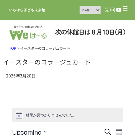
X
Instagram
YouTub
いちはら子ども未来館
TOP
>
イースターのコラージュカード
イースターのコラージュカード
2025年3月20日
結果が見つかりませんでした。
Upcoming
イ
イ
検
Summar