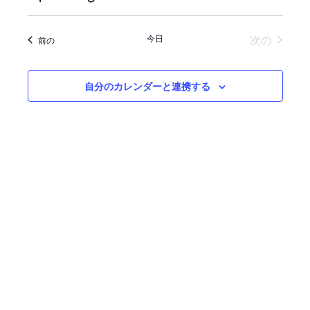
索
ベ
ベ
日
ン
付
ン
イベン
今日
次の
イベント
前の
を
ト
ト
選
ビ
を
択
自分のカレンダーと連携する
ュ
検
ー
索
ナ
し
ビ
て
ゲ
ナ
ー
シ
ビ
ョ
ゲ
ン
ー
シ
ョ