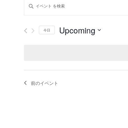
イ
キ
ー
ベ
ワ
ン
Upcoming
ー
今日
ド
ト
日
を
付
を
入
を
力
検
選
し
択
索
て
前の
イベント
く
し
だ
て
さ
い。
ナ
キ
ビ
ー