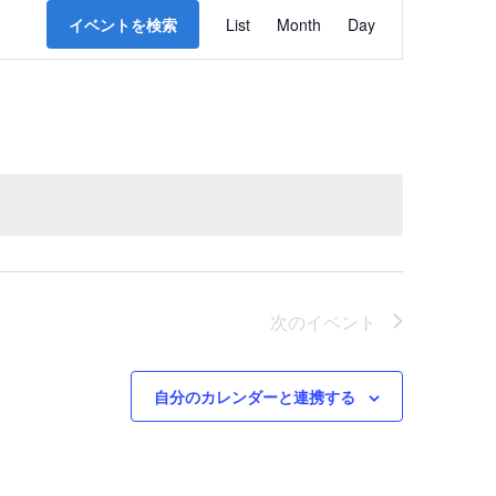
イ
イベントを検索
List
Month
Day
ベ
ン
ト
ビ
ュ
ー
ナ
ビ
次の
イベント
ゲ
自分のカレンダーと連携する
ー
シ
ョ