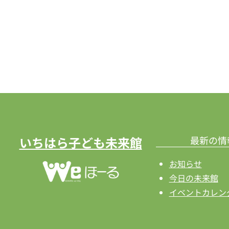
ワ
ゲ
ー
ー
ド
で
シ
イ
ョ
ベ
ン
ン
ト
を
を
検
表
いちはら子ども未来館
最新の情
索
示
お知らせ
し
今日の未来館
ま
イベントカレン
す。