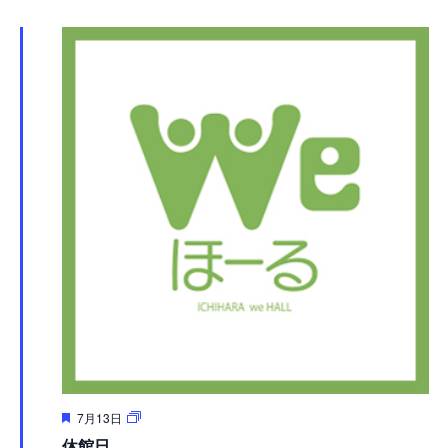
択
ュ
検
ー
索
ナ
し
ビ
て
ゲ
ナ
ー
シ
ビ
ョ
ゲ
ン
ー
シ
ョ
ン
を
表
7月13日
示
休館日