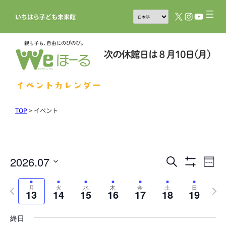
X
Instagram
YouTub
いちはら子ども未来館
イベントカレンダー
TOP
>
イベント
2026.07
イ
イ
検
Week
フ
索
ベ
ベ
日
ィ
Previous
ル
Next
ン
付
月
火
水
木
金
土
日
ン
13
14
15
16
17
18
19
タ
week
week
を
ト
を
ト
表
選
ビ
終日
示
を