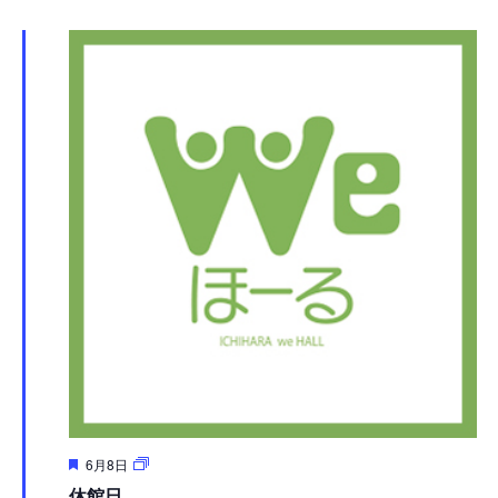
択
ュ
検
ー
索
ナ
し
ビ
て
ゲ
ナ
ー
シ
ビ
ョ
ゲ
ン
ー
シ
ョ
ン
を
表
6月8日
示
休館日