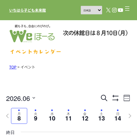
X
Instagram
YouTub
いちはら子ども未来館
イベントカレンダー
TOP
>
イベント
2026.06
イ
イ
検
Week
フ
索
ベ
ベ
日
ィ
Previous
ル
Next
ン
付
月
火
水
木
金
土
日
ン
8
9
10
11
12
13
14
タ
week
week
を
ト
を
ト
表
選
ビ
終日
示
を