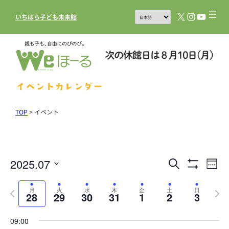
X
Instagram
YouTub
いちはら子ども未来館
イベントカレンダー
TOP
>
イベント
2025.07
イ
イ
検
Week
フ
索
ベ
ベ
日
ィ
Previous
ル
Next
ン
付
月
火
水
木
金
土
日
ン
28
29
30
31
1
2
3
タ
week
week
を
ト
を
ト
表
選
ビ
09:00
示
を