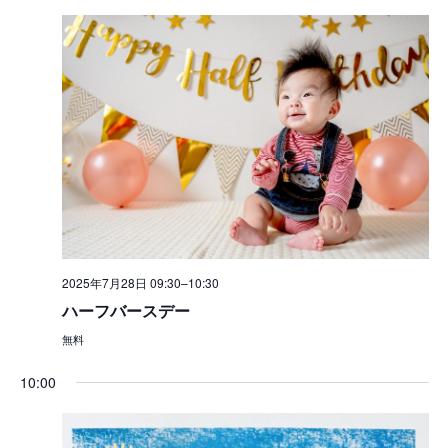
択
ュ
検
ー
索
ナ
し
ビ
て
ゲ
ナ
ー
シ
ビ
ョ
ゲ
ン
ー
シ
2025年7月28日 09:30
–
10:30
ョ
ハーフバースデー
ン
無料
を
10:00
表
示