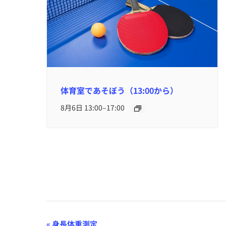
体育室であそぼう（13:00から）
–
8月6日 13:00
17:00
イ
«
身長体重測定