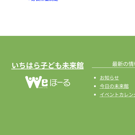
ベ
ン
ト
ナ
ビ
ゲ
いちはら子ども未来館
最新の情
ー
お知らせ
シ
今日の未来館
イベントカレン
ョ
ン