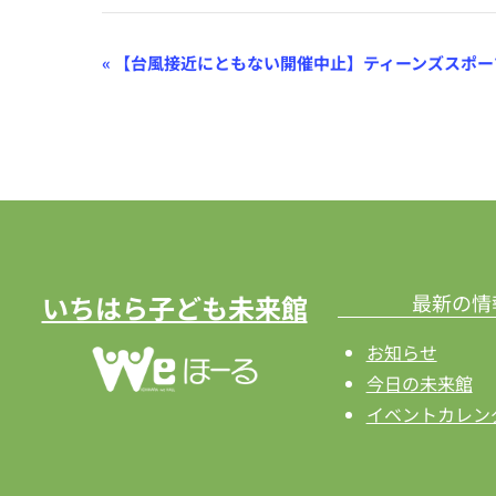
イ
«
【台風接近にともない開催中止】ティーンズスポー
ベ
ン
ト
ナ
ビ
ゲ
いちはら子ども未来館
最新の情
ー
お知らせ
シ
今日の未来館
イベントカレン
ョ
ン