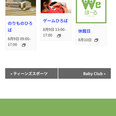
ゲームひろば
のりものひろ
ば
8月9日 13:00
–
休館日
17:00
8月9日 09:00
–
8月10日
17:00
イ
«
ティーンズスポーツ
Baby Club
»
ベ
ン
ト
ナ
ビ
ゲ