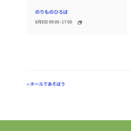
のりものひろば
–
8月8日 09:00
17:00
イ
«
ホールであそぼう
ベ
ン
ト
ナ