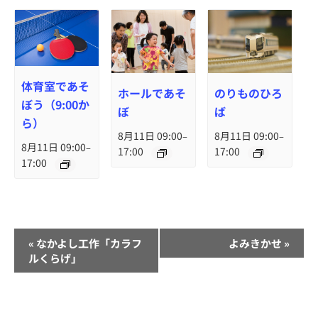
体育室であそ
ホールであそ
のりものひろ
ぼう（9:00か
ぼ
ば
ら）
8月11日 09:00
8月11日 09:00
–
–
8月11日 09:00
–
17:00
17:00
17:00
イ
«
なかよし工作「カラフ
よみきかせ
»
ベ
ルくらげ」
ン
ト
ナ