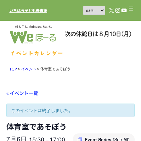
X
Instagram
YouTub
いちはら子ども未来館
イベントカレンダー
TOP
>
イベント
>
体育室であそぼう
« イベント一覧
このイベントは終了しました。
体育室であそぼう
7月6日
15:30
17:00
–
Event Series
(See All)