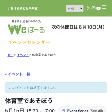
X
Instagram
YouTub
いちはら子ども未来館
イベントカレンダー
TOP
>
イベント
>
体育室であそぼう
« イベント一覧
このイベントは終了しました。
体育室であそぼう
5月15日
15:30
17:00
–
Event Series
(See All)