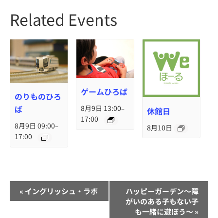
Related Events
ゲームひろば
のりものひろ
ば
8月9日 13:00
–
休館日
17:00
8月9日 09:00
–
8月10日
17:00
イ
«
イングリッシュ・ラボ
ハッピーガーデン～障
ベ
がいのある子もない子
も一緒に遊ぼう～
»
ン