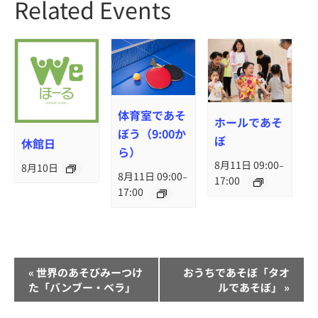
Related Events
体育室であそ
ホールであそ
ぼう（9:00か
ぼ
休館日
ら）
8月11日 09:00
–
8月10日
8月11日 09:00
–
17:00
17:00
イ
«
世界のあそびみーつけ
おうちであそぼ「タオ
ベ
た「バンブー・ベラ」
ルであそぼ」
»
ン