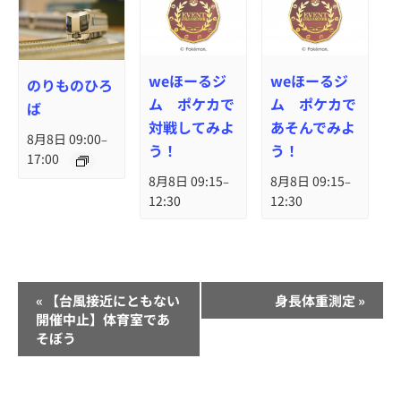
weほーるジ
weほーるジ
のりものひろ
ム ポケカで
ム ポケカで
ば
対戦してみよ
あそんでみよ
8月8日 09:00
–
う！
う！
17:00
8月8日 09:15
8月8日 09:15
–
–
12:30
12:30
イ
«
【台風接近にともない
身長体重測定
»
ベ
開催中止】体育室であ
そぼう
ン
ト
ナ