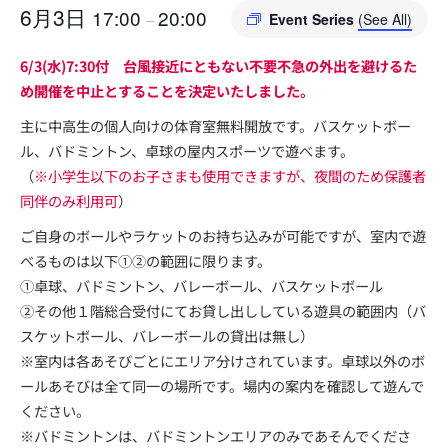
6月3日
17:00
20:00
–
Event Series
(See All)
6/3(水)7:30付 台風接近にともない不要不急の外出を避けるた
め開催を中止とすることを決定いたしました。
主に中高生の個人向けの体育室無料開放です。バスケットボー
ル、バドミントン、卓球の屋内スポーツで遊べます。
（
※小学生以下のお子さまも使用できますが、夜間のため保護者
同伴のみ利用可
）
ご自身のボールやラケットのお持ち込みが可能ですが、室内で遊
べるものは以下①②の範囲に限ります。
①卓球、バドミントン、バレーボール、バスケットボール
②その他１階総合受付にてお貸し出ししている遊具の範囲内（バ
スケットボール、バレーボールの貸出は無し）
※室内は各あそびごとにエリア分けされています。卓球以外のボ
ールあそびは全て同一の場所です。場内の案内を確認して遊んで
ください。
※バドミントンは、バドミントンエリアのみであそんでくださ