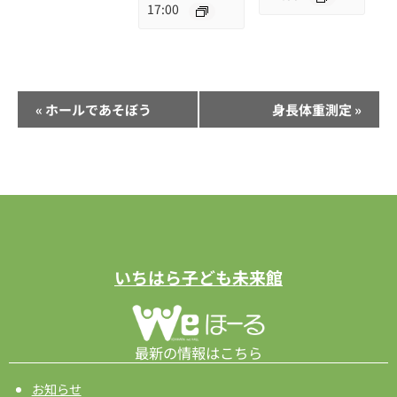
17:00
イ
«
ホールであそぼう
身長体重測定
»
ベ
ン
ト
ナ
ビ
ゲ
ー
いちはら子ども未来館
シ
ョ
ン
最新の情報はこちら
お知らせ