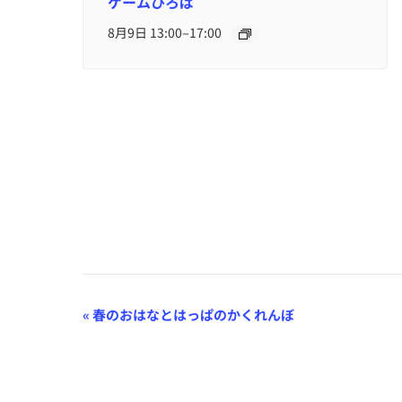
ゲームひろば
–
8月9日 13:00
17:00
イ
«
春のおはなとはっぱのかくれんぼ
ベ
ン