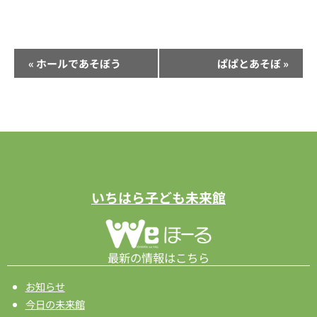
イ
«
ホールであそぼう
ぱぱとあそぼ
»
ベ
ン
ト
ナ
ビ
ゲ
ー
いちはら子ども未来館
シ
ョ
ン
最新の情報はこちら
お知らせ
今日の未来館