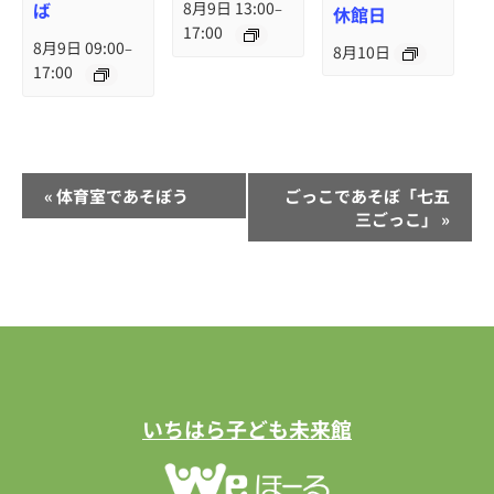
ば
8月9日 13:00
–
休館日
17:00
8月9日 09:00
–
8月10日
17:00
イ
«
体育室であそぼう
ごっこであそぼ「七五
ベ
三ごっこ」
»
ン
ト
ナ
ビ
ゲ
ー
いちはら子ども未来館
シ
ョ