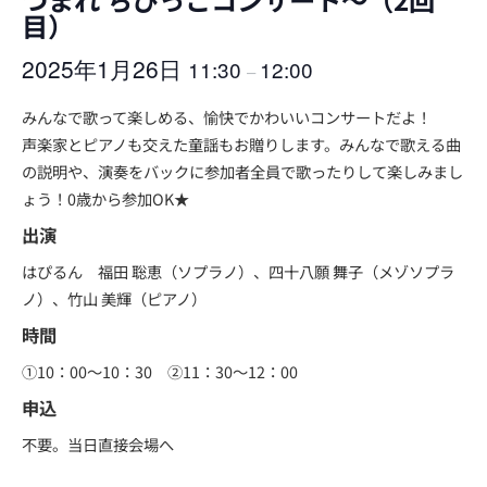
目）
2025年1月26日
11:30
12:00
–
みんなで歌って楽しめる、愉快でかわいいコンサートだよ！
声楽家とピアノも交えた童謡もお贈りします。みんなで歌える曲
の説明や、演奏をバックに参加者全員で歌ったりして楽しみまし
ょう！0歳から参加OK★
出演
はぴるん 福田 聡恵（ソプラノ）、四十八願 舞子（メゾソプラ
ノ）、竹山 美輝（ピアノ）
時間
①10：00～10：30 ②11：30～12：00
申込
不要。当日直接会場へ