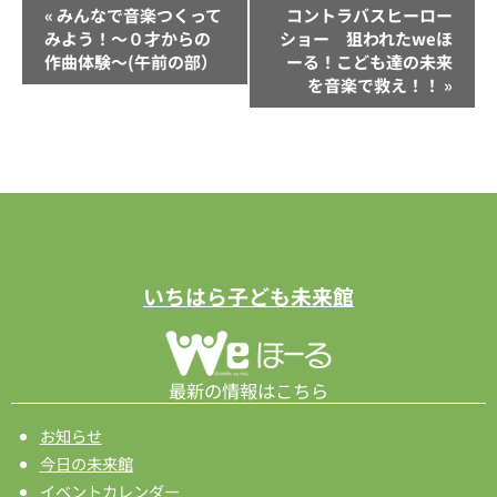
イ
«
みんなで音楽つくって
コントラバスヒーロー
ベ
みよう！～０才からの
ショー 狙われたweほ
作曲体験～(午前の部）
ーる！こども達の未来
ン
を音楽で救え！！
»
ト
ナ
ビ
ゲ
ー
シ
ョ
いちはら子ども未来館
ン
最新の情報はこちら
お知らせ
今日の未来館
イベントカレンダー