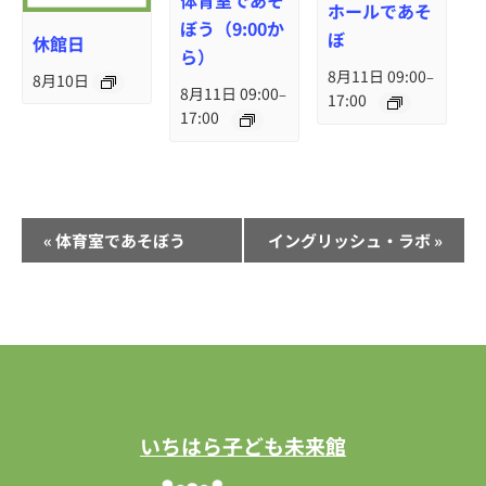
体育室であそ
ホールであそ
ぼう（9:00か
ぼ
休館日
ら）
8月11日 09:00
–
8月10日
8月11日 09:00
–
17:00
17:00
イ
«
体育室であそぼう
イングリッシュ・ラボ
»
ベ
ン
ト
ナ
ビ
ゲ
ー
いちはら子ども未来館
シ