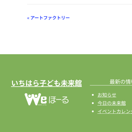
イ
«
アートファクトリー
ベ
ン
ト
ナ
ビ
ゲ
いちはら子ども未来館
最新の情
ー
お知らせ
シ
今日の未来館
イベントカレン
ョ
ン