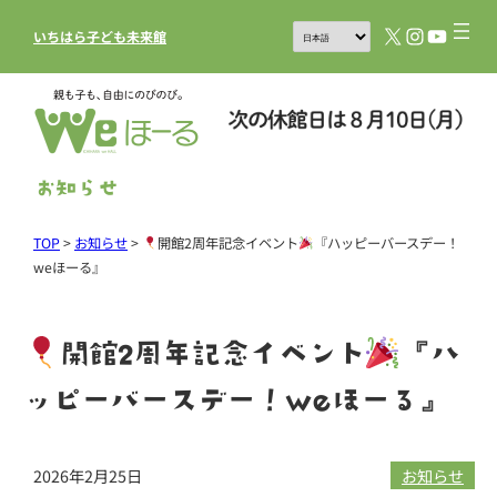
X
Instagram
YouTub
いちはら子ども未来館
お知らせ
TOP
>
お知らせ
>
開館2周年記念イベント
『ハッピーバースデー！
weほーる』
開館2周年記念イベント
『ハ
ッピーバースデー！weほーる』
2026年2月25日
お知らせ