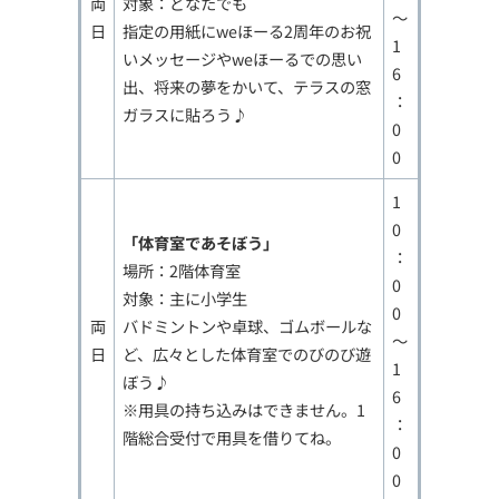
両
対象：どなたでも
～
日
指定の用紙にweほーる2周年のお祝
1
いメッセージやweほーるでの思い
6
出、将来の夢をかいて、テラスの窓
：
ガラスに貼ろう♪
0
0
1
0
「体育室であそぼう」
：
場所：2階体育室
0
対象：主に小学生
0
両
バドミントンや卓球、ゴムボールな
～
日
ど、広々とした体育室でのびのび遊
1
ぼう♪
6
※用具の持ち込みはできません。1
：
階総合受付で用具を借りてね。
0
0