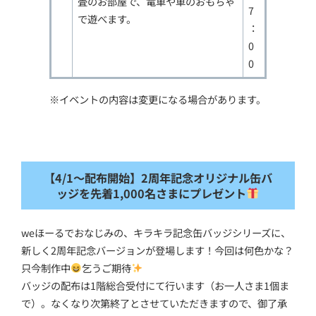
畳のお部屋で、電車や車のおもちゃ
7
で遊べます。
：
0
0
※イベントの内容は変更になる場合があります。
【4/1～配布開始】
2周年記念オリジナル缶バ
ッジを先着1,000名さまにプレゼント
weほーるでおなじみの、キラキラ記念缶バッジシリーズに、
新しく2周年記念バージョンが登場します！今回は何色かな？
只今制作中
乞うご期待
バッジの配布は1階総合受付にて行います（お一人さま1個ま
で）。なくなり次第終了とさせていただきますので、御了承