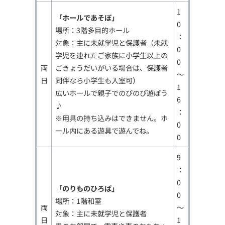
1
「ホールであそぼ」
0
場所：3階多目的ホール
：
対象：主に未就学児と保護者（未就
0
学児を連れたご家族に小学生以上の
0
両
ごきょうだいがいる場合は、保護者
～
日
同伴なら小学生も入室可）
1
広いホールで親子でのびのび遊ぼう
6
♪
：
※用具の持ち込みはできません。ホ
0
ール内にある遊具で遊んでね。
0
9
：
0
「のりものひろば」
0
場所：1階和室
両
～
対象：主に未就学児と保護者
日
1