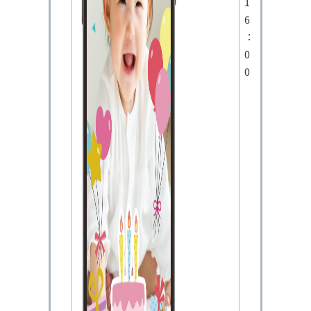
1
6
：
0
0