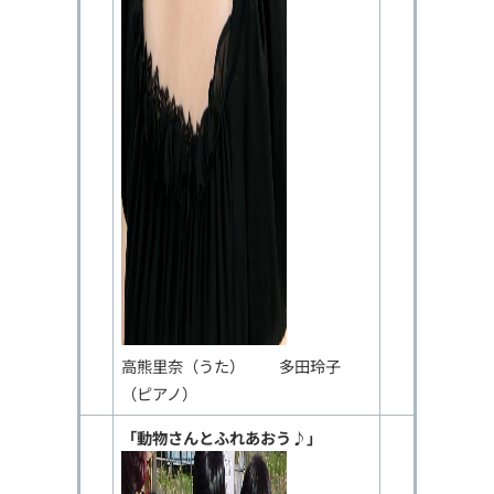
高熊里奈（うた） 多田玲子
（ピアノ）
「動物さんとふれあおう♪」