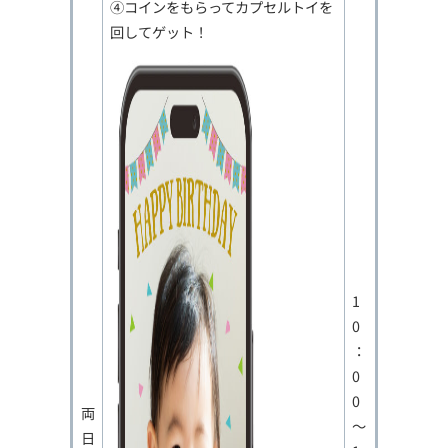
④コインをもらってカプセルトイを
回してゲット！
1
0
：
0
0
両
～
日