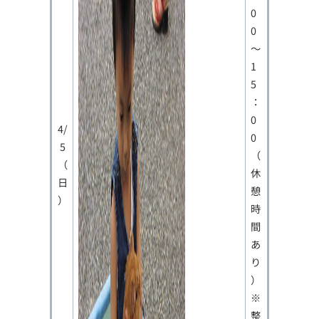
0
0
～
1
5
：
0
4/
0
5
（
（
休
日
憩
）
時
間
あ
り
）
※
整