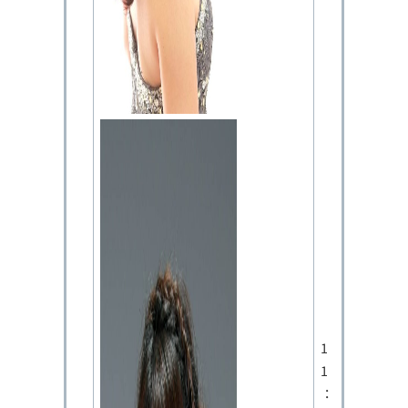
1
1
：