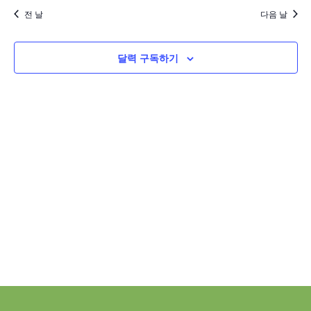
하
트
짜
표
전 날
다음 날
기
를
뷰
검
선
탐
색
택
달력 구독하기
색
및
합
니
보
다.
기
탐
색