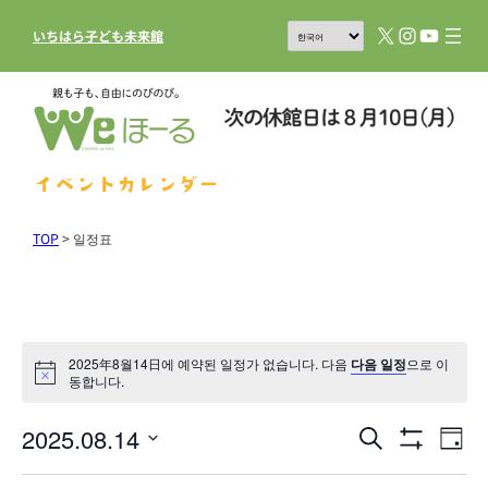
X
Instagram
YouTub
いちはら子ども未来館
イベントカレンダー
TOP
>
일정표
2025年8월14日에 예약된 일정가 없습니다. 다음
다음 일정
으로 이
동합니다.
2025.08.14
일
이
검
일
Show
벤
색
정
날
Filters