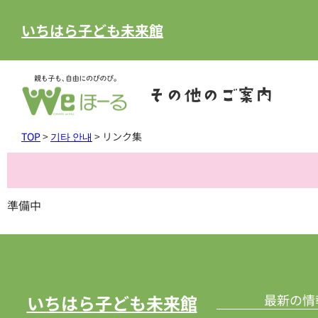
いちはら子ども未来館
その他のご案内
TOP
>
기타 안내
>
リンク集
準備中
いちはら子ども未来館
最新の情