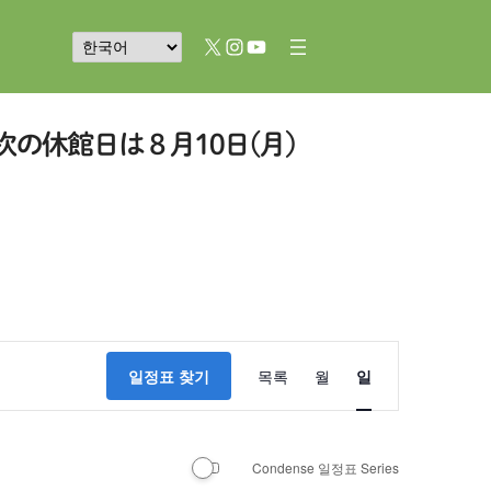
X
Instagram
YouTube
이
일정표 찾기
목록
월
일
벤
트
Condense 일정표 Series
뷰