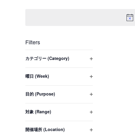
입
검
날
력
짜
색
합
를
니
및
선
다.
택
보
Filters
키
합
워
기
Changing
니
カテゴリー (Category)
드
any
다.
탐
Open
로
of
filter
일
색
曜日 (Week)
the
Open
정
form
filter
표
目的 (Purpose)
inputs
Open
를
will
filter
검
対象 (Range)
cause
색
Open
the
filter
합
list
開催場所 (Location)