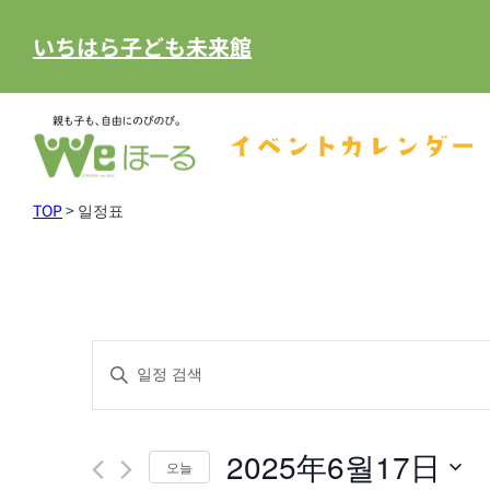
いちはら子ども未来館
イベントカレンダー
TOP
>
일정표
일
키
워
정
드
표
2025年6월17日
를
오늘