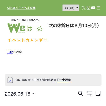
X
Instagram
YouTub
いちはら子ども未来館
イベントカレンダー
TOP
>
活动
2026年6 月16日暂无活动跳转到
下一个活动
2026.06.16
活
活
搜
日
Show
寻
动
动
选
Filters
择