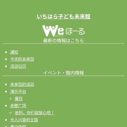
いちはら子ども未来館
最新の情報はこちら
通知
今天的未来馆
活动日历
イベント・館内情報
未来馆的活动
演示平台
餐饮
赤壁广场
爸妈，你们就放心吧！
令人兴奋的王国
青少年院